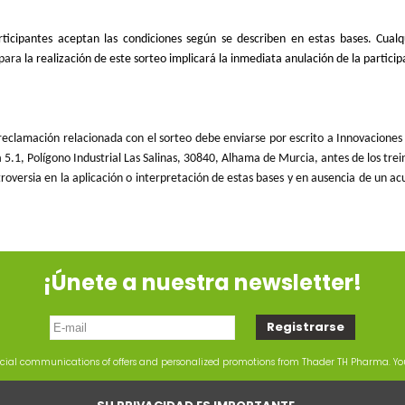
rticipantes aceptan las condiciones según se describen en estas bases. Cualq
 para
la realización de este sorteo implicará la inmediata anulación de la particip
r reclamación relacionada con el sorteo debe enviarse por escrito a Innovacion
5.1, Polígono Industrial Las Salinas, 30840, Alhama de Murcia, antes de los treint
roversia en la aplicación o interpretación de estas bases y en ausencia de un acue
¡Únete a nuestra newsletter!
rcial communications of offers and personalized promotions from Thader TH Pharma. Y