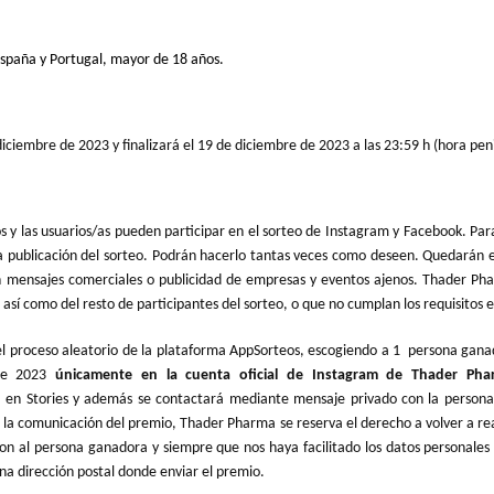
España y Portugal, mayor de 18 años.
diciembre de 2023 y finalizará el 19 de diciembre de 2023 a las 23:59 h (hora pen
Los y las usuarios/as pueden participar en el sorteo de Instagram y Facebook. 
a publicación del sorteo. Podrán hacerlo tantas veces como deseen. Quedarán e
en mensajes comerciales o publicidad de empresas y eventos ajenos. Thader Ph
sí como del resto de participantes del sorteo, o que no cumplan los requisitos
 el proceso aleatorio de la plataforma AppSorteos, escogiendo a 1 persona ga
 de 2023
únicamente en la cuenta oficial de Instagram de Thader Ph
, en Stories y además se contactará mediante mensaje privado con la persona
a comunicación del premio, Thader Pharma se reserva el derecho a volver a real
 con al persona ganadora y siempre que nos haya facilitado los datos personale
una dirección postal donde enviar el premio.