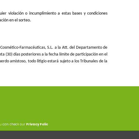
uier violación o incumplimiento a estas bases y condiciones
ación en el sorteo.
es Cosmético-Farmacéuticas, S.L. a la Att. del Departamento de
a (30) días posteriores a la fecha límite de participación en el
rdo amistoso, todo litigio estará sujeto a los Tribunales de la
ou can check our
Privacy Polic