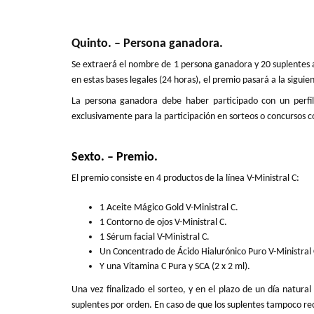
Quinto. – Persona ganadora.
Se extraerá el nombre de 1 persona ganadora y 20 suplentes a
en estas bases legales (24 horas), el premio pasará a la sigui
La persona ganadora debe haber participado con un perfil 
exclusivamente para la participación en sorteos o concursos c
Sexto. – Premio.
El premio consiste en 4 productos de la línea V-Ministral C:
1 Aceite Mágico Gold V-Ministral C.
1 Contorno de ojos V-Ministral C.
1 Sérum facial V-Ministral C.
Un Concentrado de Ácido Hialurónico Puro V-Ministral 
Y una Vitamina C Pura y SCA (2 x 2 ml).
Una vez finalizado el sorteo, y en el plazo de un día natura
suplentes por orden. En caso de que los suplentes tampoco rec