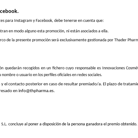
acebook.
ntes para Instagram y Facebook, debe tenerse en cuenta que:
tran en modo alguno esta promoción, ni están asociados a ella.
 marco de la presente promoción será exclusivamente gestionada por Thader Phar
ción quedarán recogidos en un fichero cuyo responsable es Innovaciones Cosmé
ombre o usuario en los perfiles oficiales en redes sociales.
eo y el contacto posterior en caso de resultar premiado/a. El plazo de tratami
eresado en
info@thpharma.es
.
 S.L. concluye
al poner a disposición de la persona ganadora el premio obtenido.