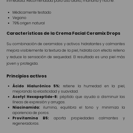
inmediata. Recomendada para uso diario, mañana y noche.
Médicamente testado
Vegano
79% origen natural
Características de la Crema Facial Ceramix Drops
Su combinación de ceramidas y activos hidratantes y calmantes
mejora visiblemente la textura de la piel, hidrata con efecto relleno
y reduce la sensación de sequedad. El resultado es una piel más
joven y protegida.
Principios activos
Ácido Hialurónico 5%:
retiene la humedad en la piel,
mejorando la elasticidad y suavidad.
Acetyl Hexapeptide-8:
péptido que ayuda a disminuir las
líneas de expresión y arrugas.
Niacinamida:
ilumina, equilibra el tono y minimiza la
apariencia de poros.
Provitamina B5:
aporta propiedades calmantes y
regeneradoras.