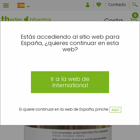
Contacto
Cesta
NTRE EL 7 Y EL 16 DE AGOSTO SE ENV
Estás accediendo al sitio web para
España, ¿quieres continuar en esta
Inicio
»
Ceramix Drops
»
Ceramix Drops
»
Crema facial
web?
Ir a la web de
International
Si quiere continuar en la web de España, pinche
aquí