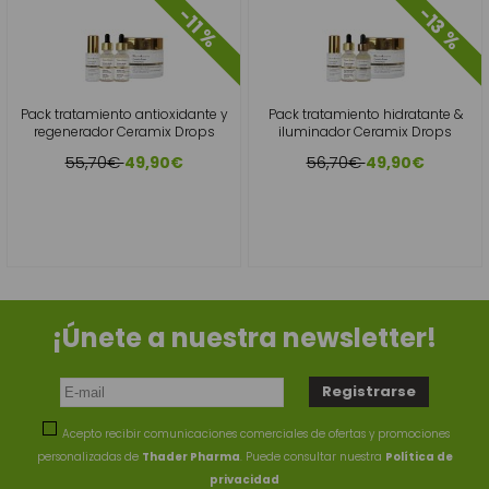
-13 %
-11 %
Pack tratamiento antioxidante y
Pack tratamiento hidratante &
regenerador Ceramix Drops
iluminador Ceramix Drops
55,70€
56,70€
49,90€
49,90€
¡Únete a nuestra newsletter!
Acepto recibir comunicaciones comerciales de ofertas y promociones
personalizadas de
Thader Pharma
. Puede consultar nuestra
Política de
privacidad