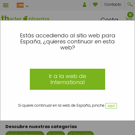
Contacto
Cesta
RE EL 7 Y EL 16 DE AGOSTO SE ENVIAR
Estás accediendo al sitio web para
España, ¿quieres continuar en esta
Inicio
»
Tinte
»
Líneas
web?
Líneas
Ir a la web de
International
Líneas de coloración de Thader Pharma
Descubre las diferentes líneas de coloración capilar para hombre y mujer
Si quiere continuar en la web de España, pinche
aquí
de la marca Thader Pharma
Descubre nuestras categorías