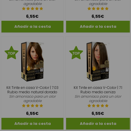
agradable
agradable
6,55€
6,55€
Kit Tinte en casa V-Color | 7.03
Kit Tinte en casa V-Color | 7.1
Rubio medio natural dorado
Rubio medio ceniza
Sin amoniaco para un olor
Sin amoniaco para un olor
agradable
agradable
6,55€
6,55€