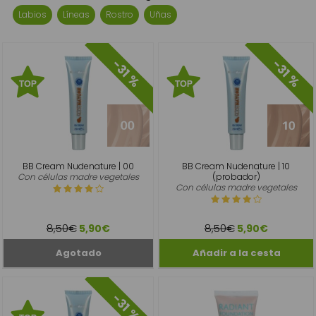
Labios
Líneas
Rostro
Uñas
-31 %
-31 %
BB Cream Nudenature | 00
BB Cream Nudenature | 10
Con células madre vegetales
(probador)
Con células madre vegetales
8,50€
8,50€
5,90€
5,90€
-31 %