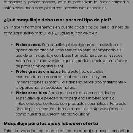
farmacias y parafarmacias, ya que garantizan la mejor calidad y
están diseñados para pieles con necesidades especiales.
¿Qué maquillaje debo usar para mi tipo de piel?
En Thader Pharma tenemos en cuenta cada tipo de piel a la hora de
formular nuestro maquillaje. ¿Cuál es tu tipo de piel?
Pieles secas.
Son aquellas pieles rígidas que necesitan un
aporte de hidratación. Para este caso sería recomendable el
uso de un maquillaje con base humectante que no reseque.
Además, sería conveniente que el producto incluyera un factor
de protección contra el sol.
Pieles grasas o mixtas
. Para este tipo de pieles
recomendamos bases que cubran los brillos y las
imperfecciones. El maquillaje debería ser de tipo matificante y
proporcionar un acabado natural.
Pieles sensibles
. Son aquellas pieles con necesidades
especiales, que pueden sufrir pequeñas intolerancias o
irritaciones por contacto con productos cosméticos. Para este
tipo de pieles recomendamos maquillajes hipoalergénicos
como nuestra BB Cream Atopic Solutions.
Maquillaje para los ojos y labios en oferta
Entre la variedad de productos de maquillaje, puedes encontrar