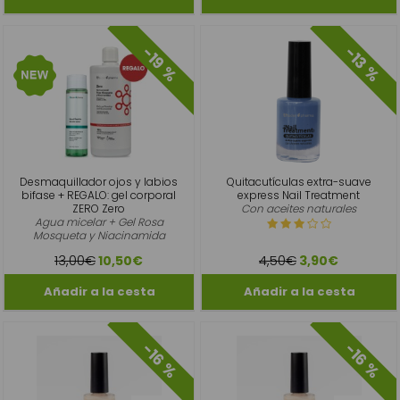
-19 %
-13 %
Desmaquillador ojos y labios
Quitacutículas extra-suave
bifase + REGALO: gel corporal
express Nail Treatment
ZERO Zero
Con aceites naturales
Agua micelar + Gel Rosa
Mosqueta y Niacinamida
13,00€
4,50€
10,50€
3,90€
-16 %
-16 %