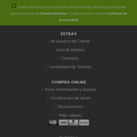
Acepto recibir comunicaciones comerciales de ofertas y promociones
personalizadas de
Thader Pharma
. Puede consultar nuestra
Política de
privacidad
EXTRAS
Mi espacio de Cliente
Lista de Deseos
Contacto
Localizador de Tiendas
COMPRA ONLINE
Envío: Información y Gastos
Condiciones de Venta
Devoluciones
Pago seguro