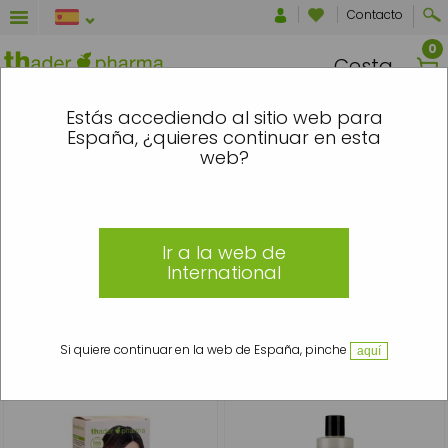
Contacto
Cesta
NTRE EL 7 Y EL 16 DE AGOSTO SE ENV
Estás accediendo al sitio web para
España, ¿quieres continuar en esta
Inicio
»
Cabello
»
Líneas
»
Alisado Brasileño
web?
Alisado Brasileño
Ir a la web de
International
Alisado Brasileño, consigue un cabello liso y saludable
Descubre el mejor Alisado Brasileño de farmacia de Thader Pharma
Si quiere continuar en la web de España, pinche
aquí