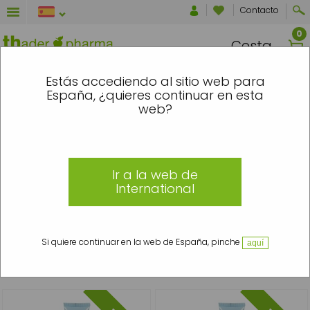
Contacto
Cesta
 ENTRE EL 7 Y EL 16 DE AGOSTO SE EN
Estás accediendo al sitio web para
España, ¿quieres continuar en esta
Inicio
»
Maquillaje
»
Rostro
»
Bases de maquillaje
web?
Bases de maquillaje
Ir a la web de
International
Bases de maquillaje con protección solar
Descubre nuestras bases de maquillaje con protección solar. Utiliza
Si quiere continuar en la web de España, pinche
aquí
productos con F.P.S. para prevenir los efectos de la radiación solar.