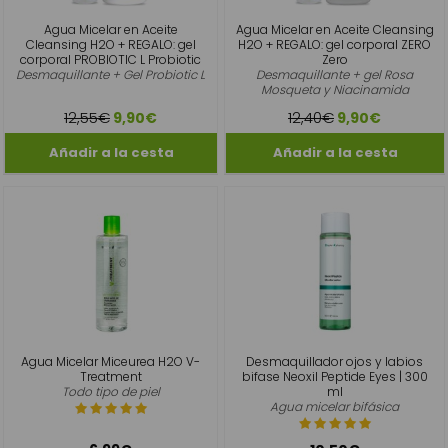
Agua Micelar en Aceite
Agua Micelar en Aceite Cleansing
Cleansing H2O + REGALO: gel
H2O + REGALO: gel corporal ZERO
corporal PROBIOTIC L Probiotic
Zero
Desmaquillante + Gel Probiotic L
Desmaquillante + gel Rosa
Mosqueta y Niacinamida
12,55€
12,40€
9,90€
9,90€
Agua Micelar Miceurea H2O V-
Desmaquillador ojos y labios
Treatment
bifase Neoxil Peptide Eyes | 300
Todo tipo de piel
ml
Agua micelar bifásica