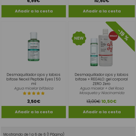
6,99€
10,50€
-19 %
Desmaquillador ojos y labios
Desmaquillador ojos y labios
bifase Neoxil Peptide Eyes | 50
bifase + REGALO: gel corporal
ml
ZERO Zero
Agua micelar bifásica
Agua micelar + Gel Rosa
Mosqueta y Niacinamida
13,00€
3,50€
10,50€
Mostrando de 1 a 6 de 6 (1 Página)