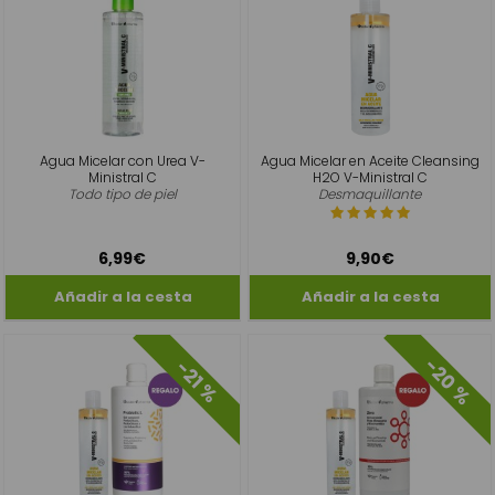
Agua Micelar con Urea V-
Agua Micelar en Aceite Cleansing
Ministral C
H2O V-Ministral C
Todo tipo de piel
Desmaquillante
6,99€
9,90€
-20 %
-21 %