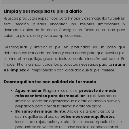
Limpia y desmaquilla tu piel a diario
¿Buscas productos específicos para limpiar y desmaquillar tu piel?
En
esta sección puedes encontrar los mejores limpiadores y
desmaquillantes de farmacia. Consigue un tónico de calidad para
cuidar tu piel a diario y evita complicaciones.
Desmaquillar y limpiar la piel en profundiad es un paso que
debemos realizar cada mañana y cada noche para que nuestra piel
elimine el maquillaje, grasa e incluso contaminación del rostro. En
Thader Pharma encontrarás los productos necesarios para tu
rutina
de limpieza
al mejor precio y con la calidad que tu piel merece.
Desmaquillantes con calidad de farmacia
Agua micelar
. El agua micelar es el
producto de moda
más económico para desmaquillar
la piel. Además de
limpiar el rostro sin agresividad, lo hidrata dejándolo suave y
preparado para aplicar la crema hidratante diaria.
Bálsamo desmaquillante
. Una de las tendencias para
desmaquillar es el uso de
bálsamos desmaquillantes
,
ideales para ojos, rostro y labios. La textura compacta de este
producto se convierte en un suave aceite al contacto con el