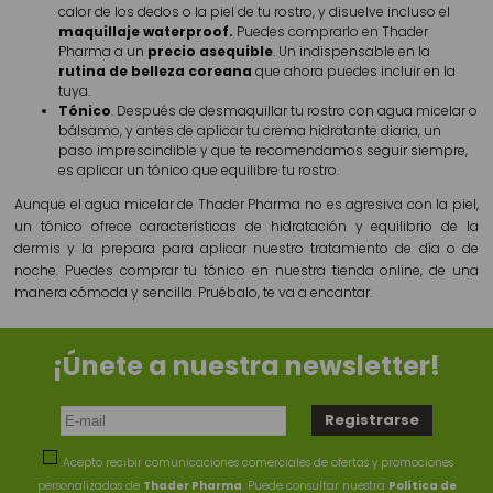
calor de los dedos o la piel de tu rostro, y disuelve incluso el
maquillaje waterproof.
Puedes comprarlo en Thader
Pharma a un
precio asequible
. Un indispensable en la
rutina de belleza coreana
que ahora puedes incluir en la
tuya.
Tónico
. Después de desmaquillar tu rostro con agua micelar o
bálsamo, y antes de aplicar tu crema hidratante diaria, un
paso imprescindible y que te recomendamos seguir siempre,
es aplicar un tónico que equilibre tu rostro.
Aunque el agua micelar de Thader Pharma no es agresiva con la piel,
un tónico ofrece características de hidratación y equilibrio de la
dermis y la prepara para aplicar nuestro tratamiento de día o de
noche. Puedes comprar tu tónico en nuestra tienda online, de una
manera cómoda y sencilla. Pruébalo, te va a encantar.
¡Únete a nuestra newsletter!
Acepto recibir comunicaciones comerciales de ofertas y promociones
personalizadas de
Thader Pharma
. Puede consultar nuestra
Política de