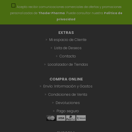
Acepto recibir comunicaciones comerciales de ofertas y promociones
personalizadas de
Thader Pharma
. Puede consultar nuestra
Política de
privacidad
EXTRAS
Mi espacio de Cliente
Lista de Deseos
Contacto
Localizador de Tiendas
COMPRA ONLINE
Envío: Información y Gastos
Condiciones de Venta
Devoluciones
Pago seguro