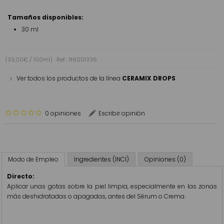
Tamaños disponibles:
30 ml
(33,00€ / 100ml)
Ref.: 86001336
Ver todos los productos de la línea
CERAMIX DROPS
0 opiniones
Escribir opinión
Modo de Empleo
Ingredientes (INCI)
Opiniones (0)
Directo:
Aplicar unas gotas sobre la piel limpia, especialmente en las zonas
más deshidratadas o apagadas, antes del Sérum o Crema.