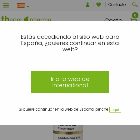
Contacto
Cesta
NTRE EL 7 Y EL 16 DE AGOSTO SE ENVI
Estás accediendo al sitio web para
España, ¿quieres continuar en esta
Inicio
»
Ceramix Drops
»
Ceramix Drops
»
Concentrado Ácido Hialurónico 10%
web?
Ir a la web de
International
Si quiere continuar en la web de España, pinche
aquí