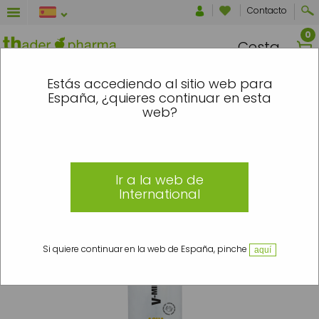
Contacto
Cesta
 ENTRE EL 7 Y EL 16 DE AGOSTO SE EN
Estás accediendo al sitio web para
España, ¿quieres continuar en esta
Inicio
»
Maquillaje
»
Rostro
»
Limpiadores y Tónicos
»
V-Ministral C
»
Agua
web?
Micelar en Aceite Cleansing H2O V-Ministral C
Ir a la web de
International
Si quiere continuar en la web de España, pinche
aquí