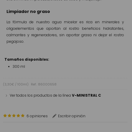
Limpiador no graso
La fórmula de nuestro agua micelar es rica en minerales y
oligoelementos que aportan al rostro beneficios hidratantes,
calmantes y regeneradores, sin aportar grasa ni dejar el rostro
pegajoso.
Tamaños disponibles:
300 ml
(3,30€ / 100ml)
Ref.: 86000658
Ver todos los productos de la línea
V-MINISTRAL C
6 opiniones
Escribir opinión