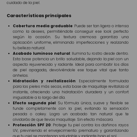
cuidado de la piel.
Características principales
Cobertura media graduable
: Puede ser tan ligera o intensa
como la desees, permitiéndote conseguir ese look perfecto
según la ocasión. Su textura cremosa garantiza una
aplicación uniforme, eliminando imperfecciones y realzando
tu belleza natural.
Acabado luminoso natural
: Ilumina tu rostro desde dentro.
Esta base potencia un brillo saludable, dejando la piel con un
aspecto rejuvenecido y radiante. Ideal para combatir los días
de piel apagada, devolviéndole ese toque vital que tanto
anhelas.
Hidratación y revitalización
: Especialmente formulada
para las pieles más secas, esta base de maquillaje revitaliza al
instante, ofreciendo una hidratación duradera y un confort
inigualable a lo largo del día.
Efecto segunda piel
: Su fórmula única, suave y flexible se
funde completamente con la piel, evitando la sensación
pesada o cakey. Logra un acabado tan natural que te
olvidarás de que llevas maquillaje. Sin efecto máscara.
Protección SPF 20
: Protege tu piel contra los dañinos rayos
UV, previniendo el envejecimiento prematuro y garantizando
que tu piel se mantenga saludable y radiante bajo el sol.