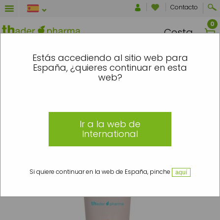
Contacto
Cesta
NTRE EL 7 Y EL 16 DE AGOSTO SE ENVI
Estás accediendo al sitio web para
España, ¿quieres continuar en esta
Inicio
»
Maquillaje
»
Rostro
»
Bases de maquillaje
»
Fotoprotectores
»
Base de
web?
Maquillaje Radiant Foundation
Ir a la web de
International
Si quiere continuar en la web de España, pinche
aquí