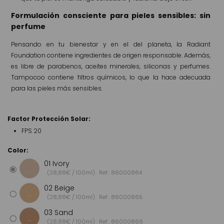
Formulación consciente para pieles sensibles: sin
perfume
Pensando en tu bienestar y en el del planeta, la Radiant
Foundation contiene ingredientes de origen responsable. Además,
es libre de parabenos, aceites minerales, siliconas y perfumes.
Tampocoo contiene filtros químicos, lo que la hace adecuada
para las pieles más sensibles.
Factor Protección Solar:
FPS 20
Color:
01 Ivory
(28,88€ / 100ml)
Ref.: 86000864
02 Beige
(28,88€ / 100ml)
Ref.: 86000865
03 Sand
(28,88€ / 100ml)
Ref.: 86000866