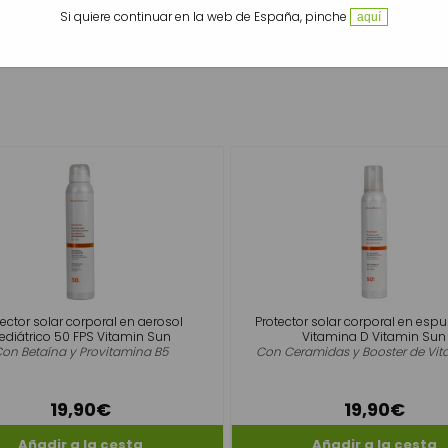
Si quiere continuar en la web de España, pinche
aquí
tector solar corporal en aerosol
Protector solar corporal en es
ediátrico 50 FPS Vitamin Sun
Vitamina D Vitamin Sun
on Betaína y Provitamina B5
Con Ceramidas y Booster de Vit
19,90€
19,90€