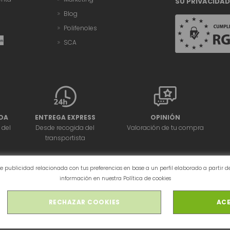
SU PRIVACIDAD
Blog
Polifenoles
SCA
DA
ENTREGA EXPRESS
OPINIÓN
 del
Desde recogida del
Valoración de tu compra
transportista
arte publicidad relacionada con tus preferencias en base a un perfil elaborado a partir
información en nuestra
Política de cookies
RECHAZAR COOKIES
ACE