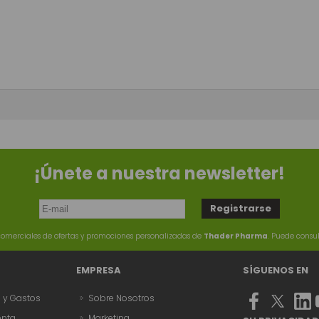
¡Únete a nuestra newsletter!
omerciales de ofertas y promociones personalizadas de
Thader Pharma
. Puede consu
EMPRESA
SÍGUENOS EN
n y Gastos
Sobre Nosotros
enta
Marketing