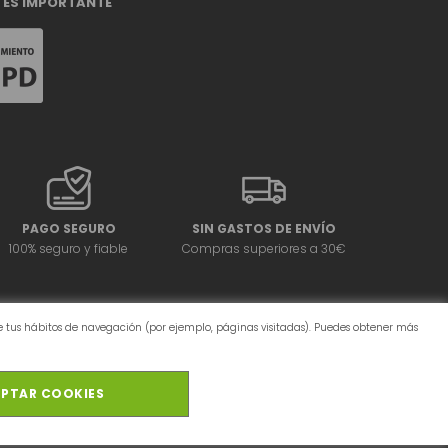
 ES IMPORTANTE
PAGO SEGURO
SIN GASTOS DE ENVÍO
100% seguro y fiable
Compras superiores a 30€
 de tus hábitos de navegación (por ejemplo, páginas visitadas). Puedes obtener más
PTAR COOKIES