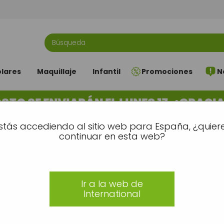
olares
Maquillaje
Infantil
Promociones
N
O SE ENVIARÁN EL LUNES 17. ¡GRACIAS
stás accediendo al sitio web para España, ¿quier
continuar en esta web?
Ir a la web de
International