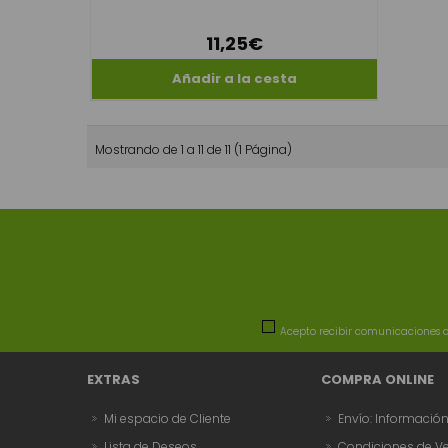
11,25€
Mostrando de 1 a 11 de 11 (1 Página)
Acepto recibir comunicaciones c
EXTRAS
COMPRA ONLINE
Mi espacio de Cliente
Envío: Informació
Lista de Deseos
Condiciones de V