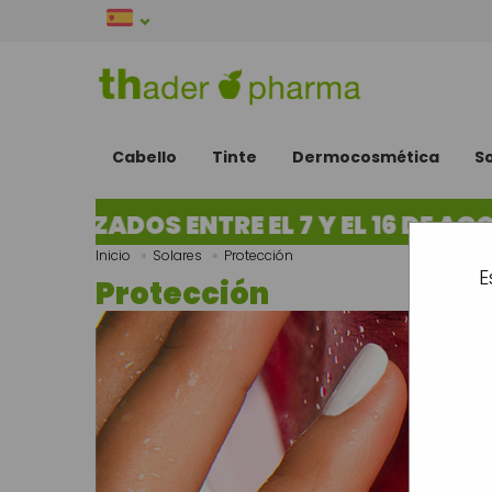
Cabello
Tinte
Dermocosmética
S
IZADOS ENTRE EL 7 Y EL 16 DE AGOST
Inicio
»
Solares
»
Protección
E
Protección