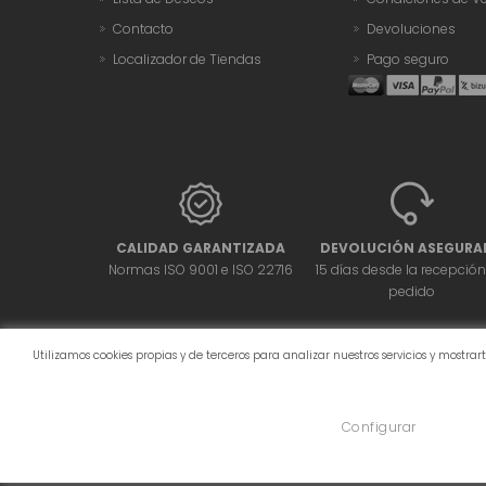
Contacto
Devoluciones
Localizador de Tiendas
Pago seguro
CALIDAD GARANTIZADA
DEVOLUCIÓN ASEGURA
Normas ISO 9001 e ISO 22716
15 días desde la recepción
pedido
Utilizamos cookies propias y de terceros para analizar nuestros servicios y mostr
Configurar