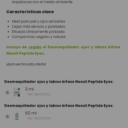
respetuosa con el medio ambiente.
Características clave
Ideal para piel y ojos sensibles.
Cejas más densas y pobladas.
Eficacia clínicamente probada.
Compromiso vegano y natural.
Incluye de
regalo
el Desmaquillador ojos y labios bifase
Neoxil Peptide Eyes
.
¡Aprovecha esta oferta!
Desmaquillador ojos y labios bifase Neoxil Peptide Eyes
:
3 ml
Ref.: 86001262
Desmaquillador ojos y labios bifase Neoxil Peptide Eyes
:
50 ml
Ref.: 86001256