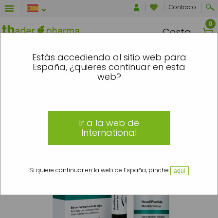
Contacto
Cesta
. ¡GRACIAS POR TU COMPRENSIÓN! ✨
¡C
Estás accediendo al sitio web para
España, ¿quieres continuar en esta
Inicio
»
Dermocosmética
»
Líneas
»
Neoxil Peptide Eyes
»
Neoxil Peptide Eyes
web?
»
Sérum concentrado de cejas Eyebrow
Ir a la web de
International
Si quiere continuar en la web de España, pinche
aquí