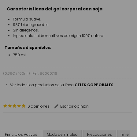
Características del gel corporal con soja
Fórmula suave.
98% biodegradable.
Sin alergenos.
Ingredientes hidronutritivos de origen 100% natural.
Tamaños disponibles:
750 ml
(0,39€ / 100ml)
Ref.: 86000716
Ver todos los productos de la línea
GELES CORPORALES
6 opiniones
Escribir opinión
Principios Activos
Modo de Empleo
Precauciones
En el