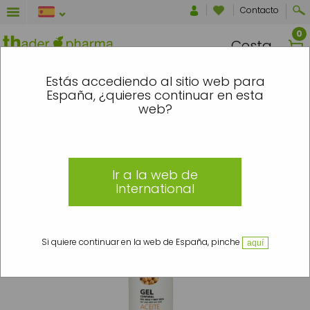
Contacto
Cesta
NTRE EL 7 Y EL 16 DE AGOSTO SE ENV
Estás accediendo al sitio web para
España, ¿quieres continuar en esta
Inicio
»
Dermocosmética
»
Tipo de Producto
»
Geles de Baño
»
Geles corporales
web?
»
Gel de baño con aceite de Soja
Ir a la web de
International
Si quiere continuar en la web de España, pinche
aquí