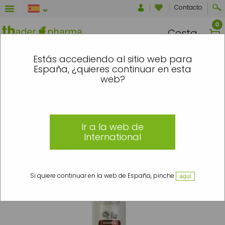
Contacto
Cesta
NTRE EL 7 Y EL 16 DE AGOSTO SE ENVI
Estás accediendo al sitio web para
España, ¿quieres continuar en esta
Inicio
»
Cabello
»
Tipo de cabello
»
Rizados / Ondas
»
Curly Care
»
Champú
web?
cuidado rizos Low Poo
Ir a la web de
International
Si quiere continuar en la web de España, pinche
aquí