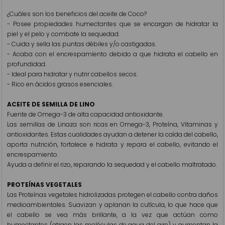
¿Cuáles son los beneficios del aceite de Coco?
- Posee propiedades humectantes que se encargan de hidratar la
piel y el pelo y combate la sequedad.
- Cuida y sella las puntas débiles y/o castigadas.
- Acaba con el encrespamiento debido a que hidrata el cabello en
profundidad.
- Ideal para hidratar y nutrir cabellos secos.
- Rico en ácidos grasos esenciales.
ACEITE DE SEMILLA DE LINO
Fuente de Omega-3 de alta capacidad antioxidante.
Las semillas de Linaza son ricas en Omega-3, Proteína, Vitaminas y
antioxidantes. Estas cualidades ayudan a detener la caída del cabello,
aporta nutrición, fortalece e hidrata y repara el cabello, evitando el
encrespamiento.
Ayuda a definir el rizo, reparando la sequedad y el cabello maltratado.
PROTEÍNAS VEGETALES
Las Proteínas vegetales hidrolizadas protegen el cabello contra daños
medioambientales. Suavizan y aplanan la cutícula, lo que hace que
el cabello se vea más brillante, a la vez que actúan como
humectantes (atraen las moléculas de agua del aire) y aumentan la