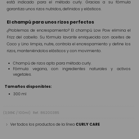
está indicado para el método curly. Gracias a su fórmula
garantiza unos rizos nutridos, definidos y elásticos.
El champú para unos rizos perfectos
¿Problemas de encrespamiento? El champú Low Pow elimina el
Frizz del cabello. Su fórmula lavante enriquecida con aceites de
Coco y Lino limpia, nutre, controla el encrespamiento y define los
rizos, manteniéndolos elásticos y con movimiento.
Champú de rizos apto para método curly.
Fórmula vegana, con ingredientes naturales y activos
vegetales.
Tamaños disponibles:
300 ml
(3,98€ / 100ml)
Ref.: 86200385
Ver todos los productos de la línea
CURLY CARE