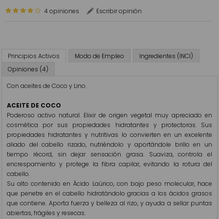
4 opiniones
Escribir opinión
Principios Activos
Modo de Empleo
Ingredientes (INCI)
Opiniones (4)
Con aceites de Coco y Lino.
ACEITE DE COCO
Poderoso activo natural. Elixir de origen vegetal muy apreciado en
cosmética por sus propiedades hidratantes y protectoras. Sus
propiedades hidratantes y nutritivas lo convierten en un excelente
aliado del cabello rizado, nutriéndolo y aportándole brillo en un
tiempo récord, sin dejar sensación grasa. Suaviza, controla el
encrespamiento y protege la fibra capilar, evitando la rotura del
cabello.
Su alto contenido en Ácido Laúrico, con bajo peso molecular, hace
que penetre en el cabello hidratándolo gracias a los ácidos grasos
que contiene. Aporta fuerza y belleza al rizo, y ayuda a sellar puntas
abiertas, frágiles y resecas.