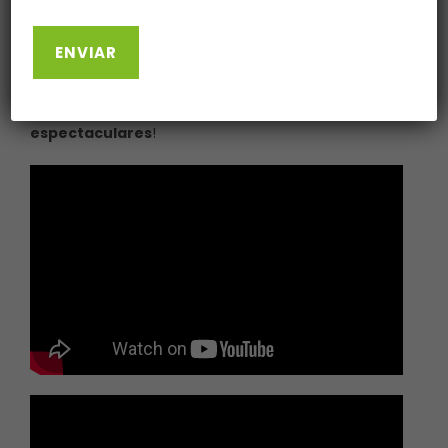
uno a uno.
Ah, ¡se nos olvidaba! Y si eres una amante de los
rizos, te aconsejamos que pruebes los productos de
nuestra
línea Curly Care
, ¡conseguirás unos
rizos
espectaculares
!