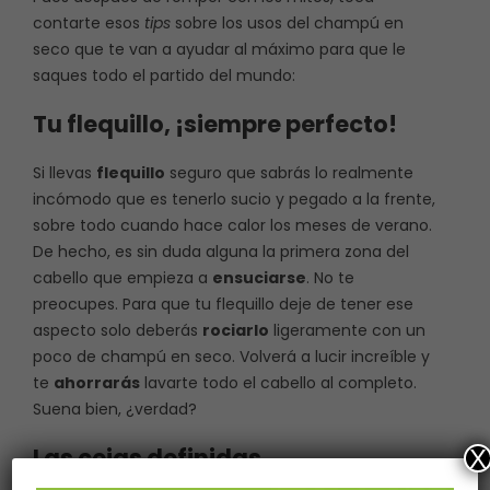
contarte esos
tips
sobre los usos del champú en
seco que te van a ayudar al máximo para que le
saques todo el partido del mundo:
Tu flequillo, ¡siempre perfecto!
Si llevas
flequillo
seguro que sabrás lo realmente
incómodo que es tenerlo sucio y pegado a la frente,
sobre todo cuando hace calor los meses de verano.
De hecho, es sin duda alguna la primera zona del
cabello que empieza a
ensuciarse
. No te
preocupes. Para que tu flequillo deje de tener ese
aspecto solo deberás
rociarlo
ligeramente con un
poco de champú en seco. Volverá a lucir increíble y
te
ahorrarás
lavarte todo el cabello al completo.
Suena bien, ¿verdad?
Las cejas definidas
X